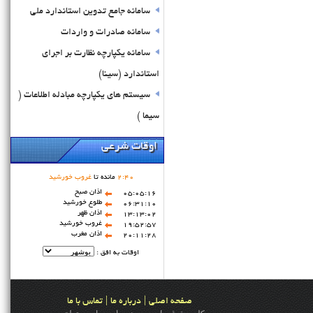
سامانه جامع تدوین استاندارد ملی
سامانه صادرات و واردات
سامانه یکپارچه نظارت بر اجرای
استاندارد (سینا)
سيستم های يکپارچه مبادله اطلاعات (
سيما )
اوقات شرعی
40
:
2
مانده تا
غروب خورشید
اذان صبح
05:05:16
طلوع خورشید
06:31:10
اذان ظهر
13:13:02
غروب خورشید
19:52:57
اذان مغرب
20:11:28
اوقات به افق :
|
|
صفحه اصلی
درباره ما
تماس با ما