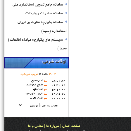
سامانه جامع تدوین استاندارد ملی
سامانه صادرات و واردات
سامانه یکپارچه نظارت بر اجرای
استاندارد (سینا)
سيستم های يکپارچه مبادله اطلاعات (
سيما )
اوقات شرعی
12
:
4
مانده تا
غروب خورشید
اذان صبح
05:06:54
طلوع خورشید
06:32:18
اذان ظهر
13:12:46
غروب خورشید
19:51:17
اذان مغرب
20:09:44
اوقات به افق :
|
|
صفحه اصلی
درباره ما
تماس با ما